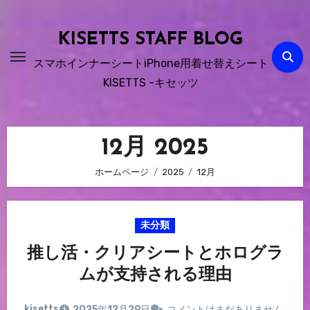
内
容
KISETTS STAFF BLOG
を
スマホインナーシートiPhone用着せ替えシート
ス
KISETTS -キセッツ
キ
ッ
プ
12月 2025
ホームページ
2025
12月
未分類
推し活・クリアシートとホログラ
ムが支持される理由
kisetts
2025年12月29日
コメントはまだありません