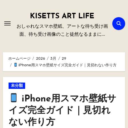
内
容
KISETTS ART LIFE
を
おしゃれなスマホ壁紙、アートな待ち受け画
ス
面、待ち受け画像のこと徒然なるままに...
キ
ッ
プ
ホームページ
2026
3月
29
iPhone用スマホ壁紙サイズ完全ガイド｜見切れない作り方
未分類
iPhone用スマホ壁紙サ
イズ完全ガイド｜見切れ
ない作り方