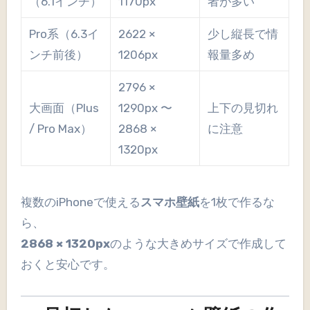
（6.1インチ）
1170px
者が多い
Pro系（6.3イ
2622 ×
少し縦長で情
ンチ前後）
1206px
報量多め
2796 ×
大画面（Plus
1290px 〜
上下の見切れ
/ Pro Max）
2868 ×
に注意
1320px
複数のiPhoneで使える
スマホ壁紙
を1枚で作るな
ら、
2868 × 1320px
のような大きめサイズで作成して
おくと安心です。