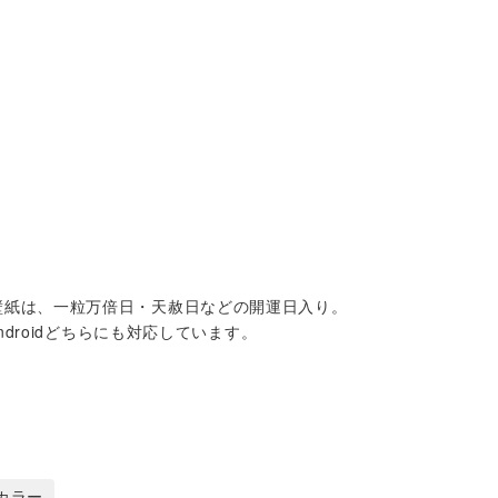
壁紙は、一粒万倍日・天赦日などの開運日入り。
droidどちらにも対応しています。
カラー