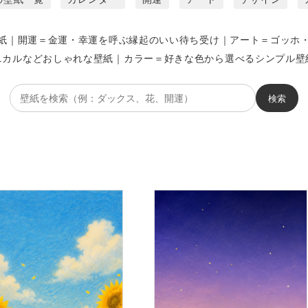
紙｜開運＝金運・幸運を呼ぶ縁起のいい待ち受け｜アート＝ゴッホ
ニカルなどおしゃれな壁紙｜カラー＝好きな色から選べるシンプル壁
壁
検索
紙
を
検
索