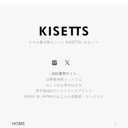
スマホ着せ替えシート KISETTS -キセッツ-
- 当社運営サイト -
法事案内状ドットコム
おしゃれな喪中はがき
厚手無地白Tシャツメンズブランド
MADE IN JAPANのおしゃれ老眼鏡・サングラス
HOME