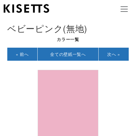
ベビーピンク(無地)
カラー一覧
« 前へ
全ての壁紙一覧へ
次へ »