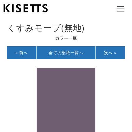
くすみモーブ(無地)
カラー一覧
« 前へ
全ての壁紙一覧へ
次へ »