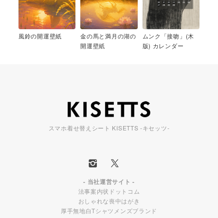
風鈴の開運壁紙
金の馬と満月の湖の
ムンク「接吻」(木
開運壁紙
版) カレンダー
スマホ着せ替えシート KISETTS -キセッツ-
- 当社運営サイト -
法事案内状ドットコム
おしゃれな喪中はがき
厚手無地白Tシャツメンズブランド