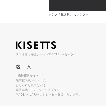
ムンク「星月夜」 カレンダー
スマホ着せ替えシート KISETTS -キセッツ-
- 当社運営サイト -
法事案内状ドットコム
おしゃれな喪中はがき
厚手無地白Tシャツメンズブランド
MADE IN JAPANのおしゃれ老眼鏡・サングラス