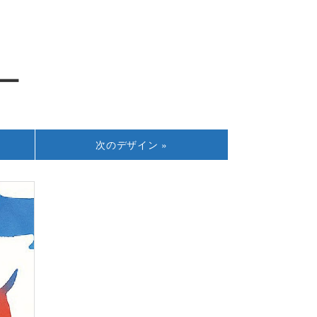
ー
次の
デザイン »