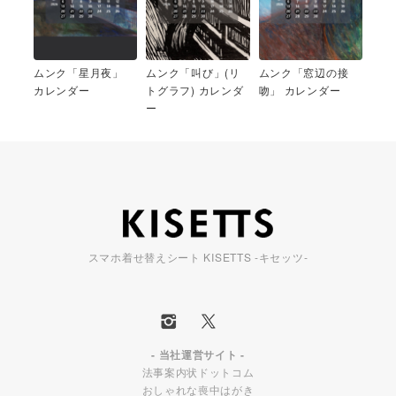
ムンク「星月夜」
ムンク「叫び」(リ
ムンク「窓辺の接
カレンダー
トグラフ) カレンダ
吻」 カレンダー
ー
スマホ着せ替えシート KISETTS -キセッツ-
- 当社運営サイト -
法事案内状ドットコム
おしゃれな喪中はがき