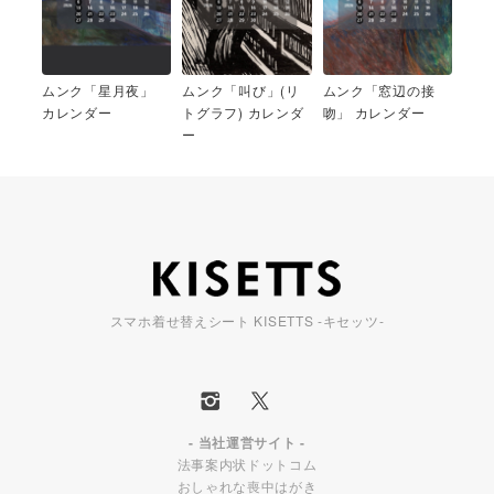
ムンク「星月夜」
ムンク「叫び」(リ
ムンク「窓辺の接
カレンダー
トグラフ) カレンダ
吻」 カレンダー
ー
スマホ着せ替えシート KISETTS -キセッツ-
- 当社運営サイト -
法事案内状ドットコム
おしゃれな喪中はがき