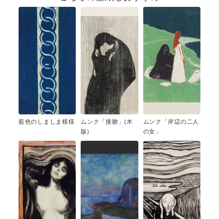
藍色のしましま模様
ムンク「接吻」(木
ムンク「岸辺の二人
版)
の女」