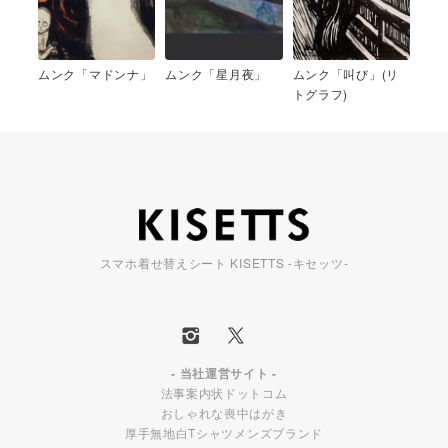
ムンク「マドンナ」
ムンク「星月夜」
ムンク「叫び」(リ
トグラフ)
スマホ着せ替えシート KISETTS -キセッツ-
- 当社運営サイト -
法事案内状ドットコム
おしゃれな喪中はがき
厚手無地白Tシャツメンズブランド