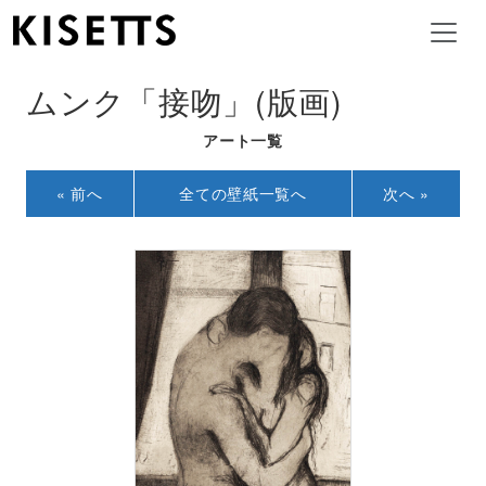
ムンク「接吻」(版画)
アート一覧
« 前へ
全ての壁紙一覧へ
次へ »