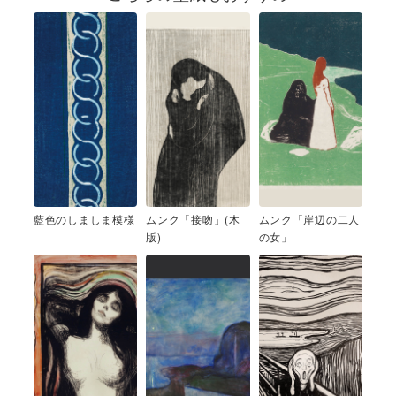
藍色のしましま模様
ムンク「接吻」(木
ムンク「岸辺の二人
版)
の女」