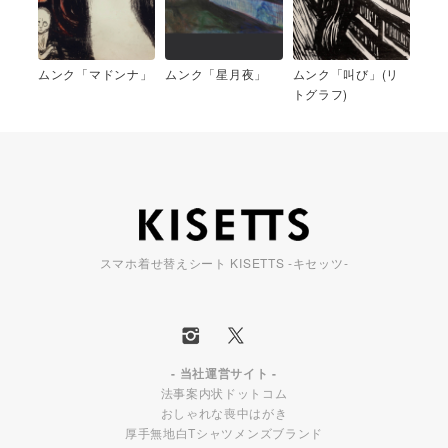
ムンク「マドンナ」
ムンク「星月夜」
ムンク「叫び」(リ
トグラフ)
スマホ着せ替えシート KISETTS -キセッツ-
- 当社運営サイト -
法事案内状ドットコム
おしゃれな喪中はがき
厚手無地白Tシャツメンズブランド