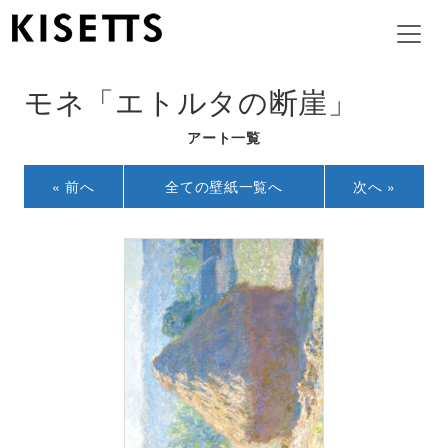
モネ「エトルタの断崖」
アート一覧
« 前へ
全ての壁紙一覧へ
次へ »