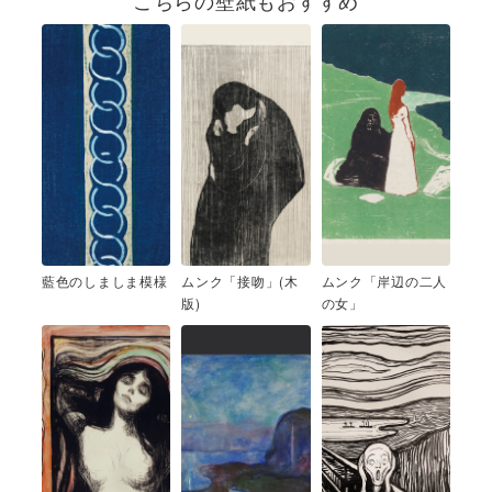
こちらの壁紙もおすすめ
藍色のしましま模様
ムンク「接吻」(木
ムンク「岸辺の二人
版)
の女」