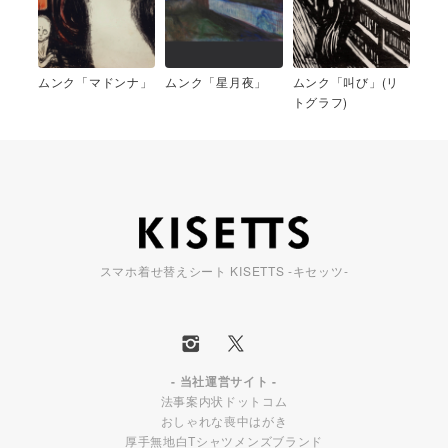
ムンク「マドンナ」
ムンク「星月夜」
ムンク「叫び」(リ
トグラフ)
スマホ着せ替えシート KISETTS -キセッツ-
- 当社運営サイト -
法事案内状ドットコム
おしゃれな喪中はがき
厚手無地白Tシャツメンズブランド