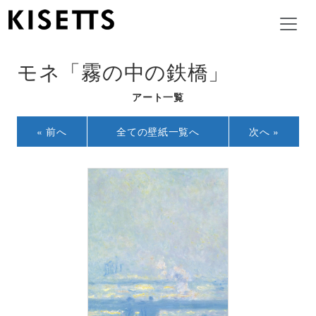
モネ「霧の中の鉄橋」
アート一覧
« 前へ
全ての壁紙一覧へ
次へ »