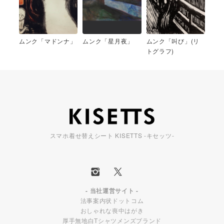
ムンク「マドンナ」
ムンク「星月夜」
ムンク「叫び」(リ
トグラフ)
スマホ着せ替えシート KISETTS -キセッツ-
- 当社運営サイト -
法事案内状ドットコム
おしゃれな喪中はがき
厚手無地白Tシャツメンズブランド