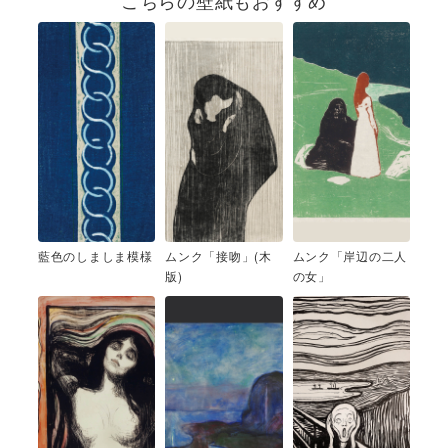
こちらの壁紙もおすすめ
藍色のしましま模様
ムンク「接吻」(木
ムンク「岸辺の二人
版)
の女」