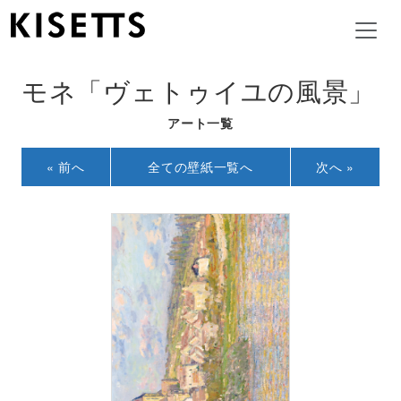
モネ「ヴェトゥイユの風景」
アート一覧
« 前へ
全ての壁紙一覧へ
次へ »