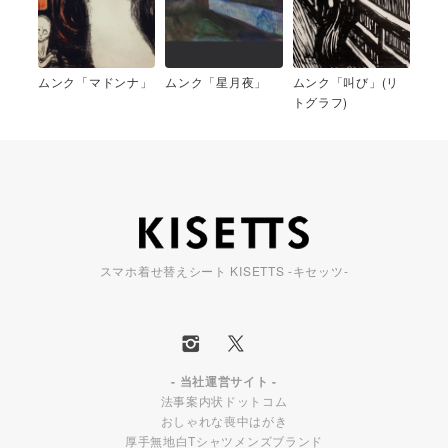
ムンク「マドンナ」
ムンク「星月夜」
ムンク「叫び」(リ
トグラフ)
スマホ着せ替えシート KISETTS -キセッツ-
- 当社運営サイト -
法事案内状ドットコム
おしゃれな喪中はがき
厚手無地白Tシャツメンズブランド