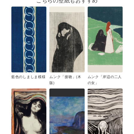
こちらの壁紙もおすすめ
藍色のしましま模様
ムンク「接吻」(木
ムンク「岸辺の二人
版)
の女」