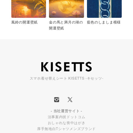
風鈴の開運壁紙
金の馬と満月の湖の
藍色のしましま模様
開運壁紙
スマホ着せ替えシート KISETTS -キセッツ-
- 当社運営サイト -
法事案内状ドットコム
おしゃれな喪中はがき
厚手無地白Tシャツメンズブランド