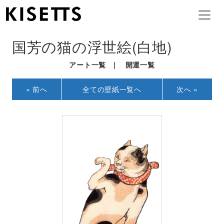
国芳の猫の浮世絵(白地)
アート一覧
|
開運一覧
« 前へ
全ての壁紙一覧へ
次へ »