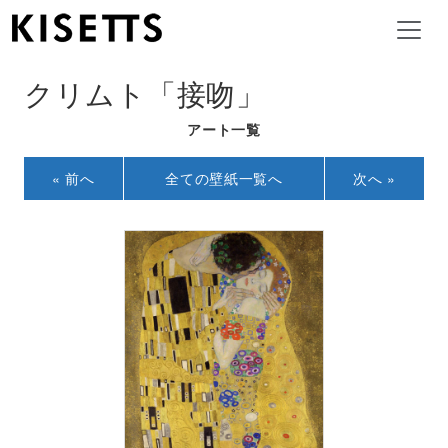
クリムト「接吻」
アート一覧
« 前へ
全ての壁紙一覧へ
次へ »