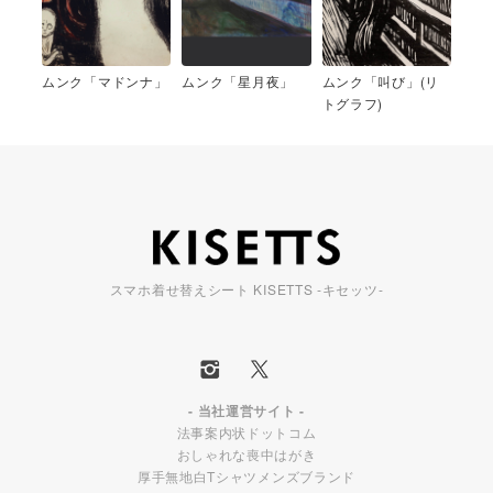
ムンク「マドンナ」
ムンク「星月夜」
ムンク「叫び」(リ
トグラフ)
スマホ着せ替えシート KISETTS -キセッツ-
- 当社運営サイト -
法事案内状ドットコム
おしゃれな喪中はがき
厚手無地白Tシャツメンズブランド