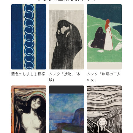
藍色のしましま模様
ムンク「接吻」(木
ムンク「岸辺の二人
版)
の女」