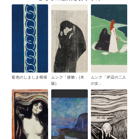
藍色のしましま模様
ムンク「接吻」(木
ムンク「岸辺の二人
版)
の女」