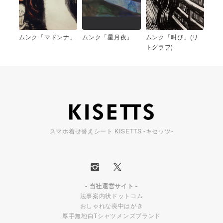
ムンク「マドンナ」
ムンク「星月夜」
ムンク「叫び」(リ
トグラフ)
スマホ着せ替えシート KISETTS -キセッツ-
- 当社運営サイト -
法事案内状ドットコム
おしゃれな喪中はがき
厚手無地白Tシャツメンズブランド