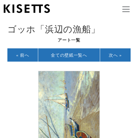
ゴッホ「浜辺の漁船」
アート一覧
« 前へ
全ての壁紙一覧へ
次へ »