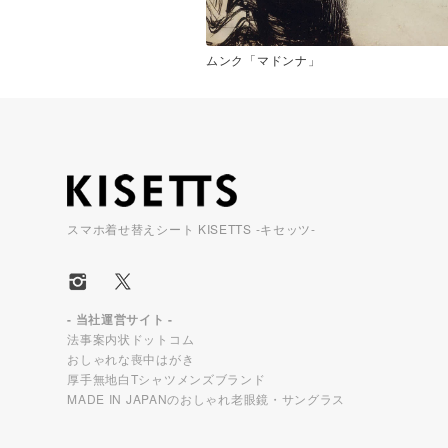
ムンク「マドンナ」
スマホ着せ替えシート KISETTS -キセッツ-
- 当社運営サイト -
法事案内状ドットコム
おしゃれな喪中はがき
厚手無地白Tシャツメンズブランド
MADE IN JAPANのおしゃれ老眼鏡・サングラス