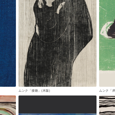
ムンク「接吻」(木版)
ムンク「